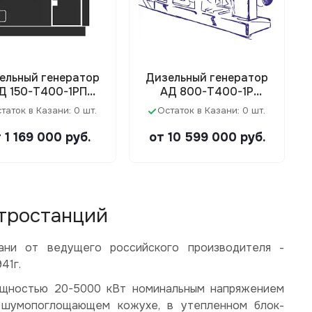
ельный генератор
Дизельный генератор
Д 150-Т400-1РП
АД 800-Т400-1Р
6RT80-176DE) в
(Cummins KTA38-G5)
таток в Казани: 0 шт.
Остаток в Казани: 0 шт.
ухе/под капотом
 1 169 000
руб.
от 10 599 000
руб.
ктростанций
ани от ведущего российского производителя -
41г.
ощностью 20-5000 кВт номинальным напряжением
 в шумопоглощающем кожухе, в утепленном блок-