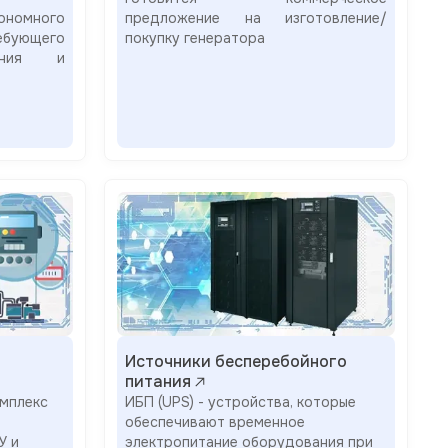
ономного
предложение на изготовление/
бующего
покупку генератора
вания и
Источники бесперебойного
питания
мплекс
ИБП (UPS) - устройства, которые
обеспечивают временное
У и
электропитание оборудования при