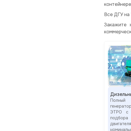
контейнере
Все ДГУ на
Закажите 
коммерчес
Дизельн
Полный
генерат
ЭТРО с 
подбор
двигател
номиналь