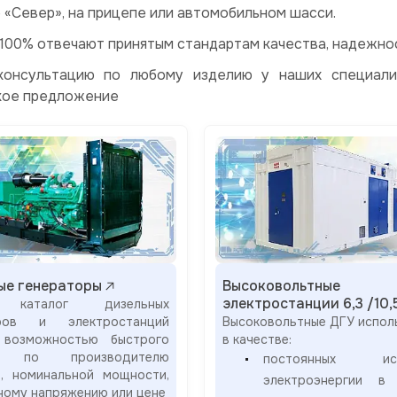
 «Север», на прицепе или автомобильном шасси.
 100% отвечают принятым стандартам качества, надежно
консультацию по любому изделию у наших специали
кое предложение
ые генераторы
Высоковольтные
электростанции 6,3 /10,
 каталог дизельных
оров и электростанций
Высоковольтные ДГУ испол
возможностью быстрого
в качестве:
а по производителю
постоянных ист
я, номинальной мощности,
электроэнергии в 
ному напряжению или цене