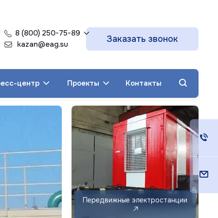
8 (800) 250-75-89
Заказать звонок
kazan@eag.su
есс-центр
Проекты
Контакты
Дизельные
генераторы ЭТРО
до 5000 кВт
Передвижные электростанции