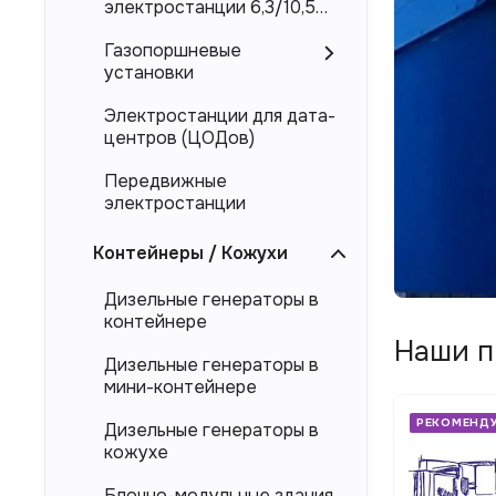
росс
электростанции 6,3/10,5
Монтаж
кВ
прои
цельно
Газопоршневые
«Элек
панеле
установки
с
Электростанции для дата-
дост
центров (ЦОДов)
По
по
Передвижные
всей
электростанции
Росси
Прое
Контейнеры / Кожухи
и
Дизельные генераторы в
изго
контейнере
энер
Наши п
Дизельные генераторы в
мини-контейнере
РЕКОМЕНДУЕМ
РЕКОМЕНД
Дизельные генераторы в
кожухе
Блочно-модульные здания