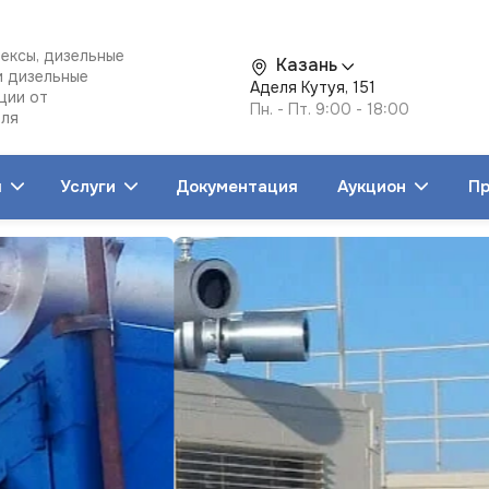
ексы, дизельные
Казань
и дизельные
Аделя Кутуя, 151
ции от
Пн. - Пт. 9:00 - 18:00
еля
я
Услуги
Документация
Аукцион
Пр
льные
раторы
тростанции
нтейнерные
ектростанции
ни
РО