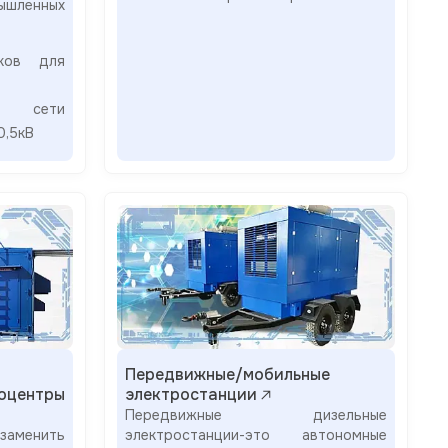
ышленных
иков для
й сети
0,5кВ
Передвижные/мобильные
оцентры
электростанции
Передвижные дизельные
заменить
электростанции-это автономные