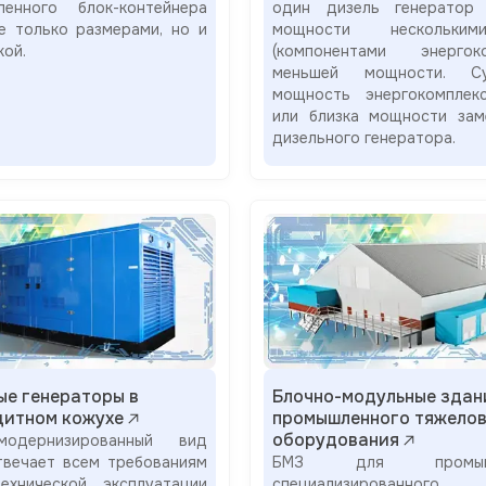
енного блок-контейнера
один дизель генератор
не только размерами, но и
мощности нескольки
кой.
(компонентами энергоко
меньшей мощности. Су
мощность энергокомплек
или близка мощности зам
дизельного генератора.
ые генераторы в
Блочно-модульные здан
итном кожухе
промышленного тяжелов
оборудования
одернизированный вид
твечает всем требованиям
БМЗ для промышл
ехнической эксплуатации
специализированного