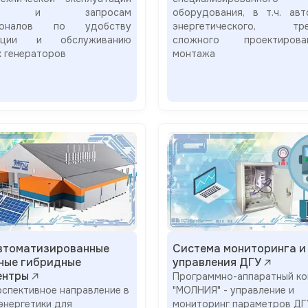
лий и запросам
оборудования, в т.ч. авт
ионалов по удобству
энергетического, тре
тации и обслуживанию
сложного проектиро
х генераторов
монтажа
автоматизированные
Система мониторинга и
ные гибридные
управления ДГУ
ентры
Программно-аппаратный ко
рспективное направление в
"МОЛНИЯ" - управление и
энергетики для
мониторинг параметров ДГ