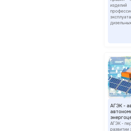
изде
професс
эксплуа
дизельны
АГЭК - 
автоном
энергоц
АГЭК - пе
развитии 