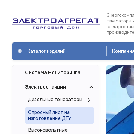
Энергокомпл
генераторы 
электростан
производит
Каталог изделий
Компани
Дизе
Система мониторинга
гене
и
Электростанции
элек
Дизельные генераторы
ЭТРО
Ко
в
эл
Опросный лист на
Каза
изготовление ДГУ
ЭТ
от
Высоковольтные