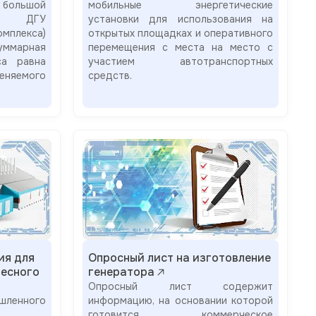
 большой
мобильные энергетические
ми ДГУ
установки для использования на
мплекса)
открытых площадках и оперативного
ммарная
перемещения с места на место с
са равна
участием автотранспортных
еняемого
средств.
ия для
Опросный лист на изготовление
есного
генератора
Опросный лист содержит
енного
информацию, на основании которой
готовится коммерческое