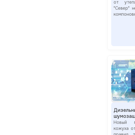
от утепл
"Север" 
компонов
Дизельн
шумозащ
Новый м
кожуха о
правил т