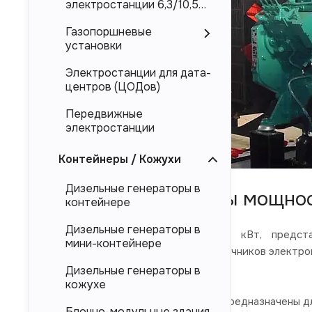
электростанции 6,3/10,5
кВ
Газопоршневые
установки
Электростанции для дата-
центров (ЦОДов)
Передвижные
электростанции
Контейнеры / Кожухи
Дизельные генераторы в
Дизель-генераторы мощнос
контейнере
Дизельные генераторы в
Дизельные электростанции 50 кВт, представ
мини-контейнере
электроснабжения в качестве источников электроп
и китайского производства.
Дизельные генераторы в
кожухе
Представленные в каталоге ДЭС предназначены дл
Блочно-модульные здания