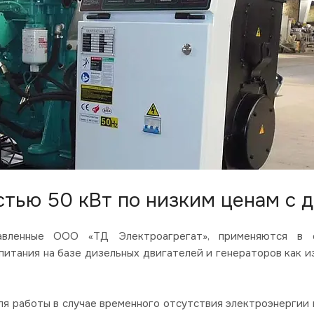
тью 50 кВт по низким ценам с д
ленные ООО «ТД Электроагрегат», применяются в со
итания на базе дизельных двигателей и генераторов как и
я работы в случае временного отсутствия электроэнергии в