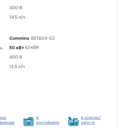
400 В
14,5 л/ч
Cummins
4BTA3,9-G2
ть
50 кВт
63
400 В
12,5 л/ч
ере
в
в кожухе/
вижные
контейнере
капоте