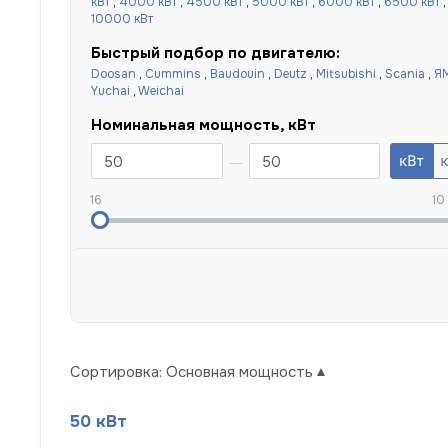
кВт
,
4000 кВт
,
4500 кВт
,
5000 кВт
,
6000 кВт
,
6500 кВт
10000 кВт
Быстрый подбор по двигателю:
Doosan
,
Cummins
,
Baudouin
,
Deutz
,
Mitsubishi
,
Scania
,
Я
Yuchai
,
Weichai
Номинальная мощность, кВт
16
10
Сортировка:
Основная мощность
50 кВт