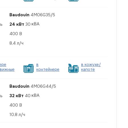
Baudouin
4M06G35/5
ть
24 кВт
30
400 В
8,4 л/ч
ере
в
в кожухе/
вижные
контейнере
капоте
Baudouin
4M06G44/5
ть
32 кВт
40
400 В
10,8 л/ч