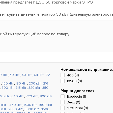
омпания предлагает ДЭС 50 торговой марки ЭТРО.
ает купить дизель-генератор 50 кВт (дизельную электроста
юбой интересующий вопрос по товару
Номинальное напряжение,
0 кВт
,
50 кВт
,
60 кВт
,
64 кВт
,
72
400 (
4
)
10500 (
0
)
т
,
160 кВт
,
180 кВт
,
200 кВт
,
216
,
300 кВт
,
315 кВт
,
320 кВт
,
350
Марка двигателя
00 кВт
,
640 кВт
,
720 кВт
,
800 кВт
Baudouin (
1
)
Deuz (
0
)
 кВт
,
1450 кВт
,
1500 кВт
,
1600 кВт
Mitsubishi (
0
)
 кВт
,
2600 кВт
,
3000 кВт
,
3500