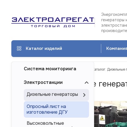
Энергокомпл
генераторы 
электростан
производит
Каталог изделий
Компани
Система мониторинга
ТД Электроагрегат
Каталог изделий
Каталог. Дизельные 
Каталог. Дизельные генера
Электростанции
Казани
Дизельные генераторы
Опросный лист на
изготовление ДГУ
Высоковольтные