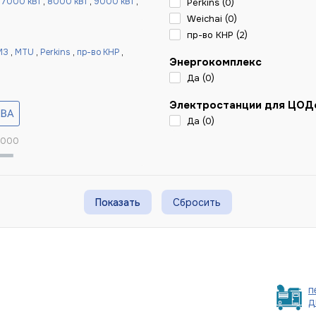
,
7000 кВт
,
8000 кВт
,
9000 кВт
,
Perkins (
0
)
Weichai (
0
)
пр-во КНР (
2
)
МЗ
,
MTU
,
Perkins
,
пр-во КНР
,
Энергокомплекс
Да (
0
)
Электростанции для ЦОД
Да (
0
)
 000
Сбросить
п
д