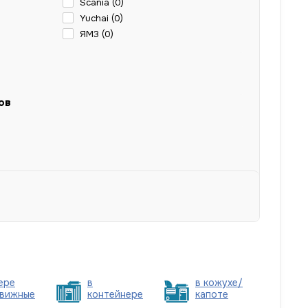
Scania (
0
)
Yuchai (
0
)
ЯМЗ (
0
)
ов
ере
в
в кожухе/
вижные
контейнере
капоте