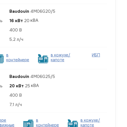
Baudouin
4M06G20/5
ть
16 кВт
20
400 В
5,2 л/ч
в
в кожухе/
ИБП
контейнере
капоте
Baudouin
4M06G25/5
ть
20 кВт
25
400 В
7,1 л/ч
ере
в
в кожухе/
вижные
контейнере
капоте