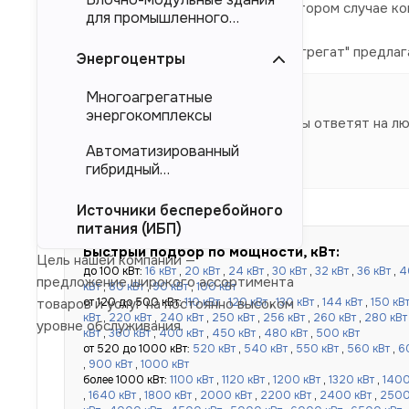
магистральных электросетей. Во втором случае к
для промышленного
тяжеловесного
Компания "Торговый Дом Электроагрегат" предлаг
оборудования (БМЗ)
Энергоцентры
производителя.
Многоагрегатные
энергокомплексы
Наши специалисты ответят на л
Автоматизированный
гибридный
энергокомплекс (АГЭК)
Источники бесперебойного
питания (ИБП)
Быстрый подбор по мощности, кВт:
Цель нашей компании —
до 100 кВт:
16 кВт
,
20 кВт
,
24 кВт
,
30 кВт
,
32 кВт
,
36 кВт
,
4
предложение широкого ассортимента
кВт
,
80 кВт
,
90 кВт
,
100 кВт
от 120 до 500 кВт:
110 кВт
,
120 кВт
,
130 кВт
,
144 кВт
,
150 кВ
товаров и услуг на постоянно высоком
кВт
,
220 кВт
,
240 кВт
,
250 кВт
,
256 кВт
,
260 кВт
,
280 кВт
уровне обслуживания.
кВт
,
360 кВт
,
400 кВт
,
450 кВт
,
480 кВт
,
500 кВт
от 520 до 1000 кВт:
520 кВт
,
540 кВт
,
550 кВт
,
560 кВт
,
6
,
900 кВт
,
1000 кВт
более 1000 кВт:
1100 кВт
,
1120 кВт
,
1200 кВт
,
1320 кВт
,
1400
,
1640 кВт
,
1800 кВт
,
2000 кВт
,
2200 кВт
,
2400 кВт
,
2500