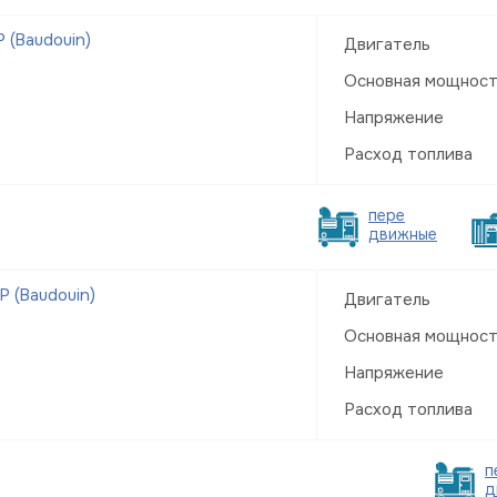
 (Baudouin)
Двигатель
Основная мощнос
Напряжение
Расход топлива
пере
движные
 (Baudouin)
Двигатель
Основная мощнос
Напряжение
Расход топлива
п
д