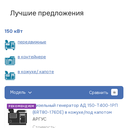
Лучшие предложения
150 кВт
пере
движные
в
контейнере
в кожухе/
капоте
Модель
Сравнить
Дизельный генератор АД 150-Т400-1РП
РЕКОМЕНДУЕМ
(6RT80-176DE) в кожухе/под капотом
АРГУС
Стоимость: