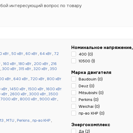
юбой интересующий вопрос по товару
Номинальное напряжение,
0 кВт
,
50 кВт
,
60 кВт
,
64 кВт
,
72
400 (
0
)
10500 (
1
)
т
,
160 кВт
,
180 кВт
,
200 кВт
,
216
,
300 кВт
,
315 кВт
,
320 кВт
,
350
Марка двигателя
00 кВт
,
640 кВт
,
720 кВт
,
800 кВт
Baudouin (
0
)
Deuz (
0
)
 кВт
,
1450 кВт
,
1500 кВт
,
1600 кВт
Mitsubishi (
0
)
 кВт
,
2600 кВт
,
3000 кВт
,
3500
,
7000 кВт
,
8000 кВт
,
9000 кВт
,
Perkins (
0
)
Weichai (
0
)
пр-во КНР (
0
)
МЗ
,
MTU
,
Perkins
,
пр-во КНР
,
Энергокомплекс
Да (
2
)