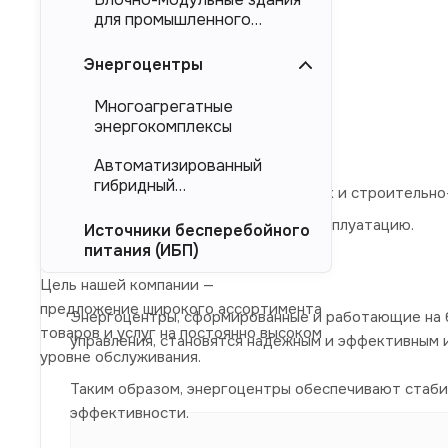
обследование объекта,
для промышленного
проектирование,
тяжеловесного
оборудования (БМЗ)
Энергоцентры
подбор оборудования,
изготовление,
Многоагрегатные
энергокомплексы
испытания,
доставка на объект,
Автоматизированный
гибридный
проведение пусконаладочных и строительно
энергокомплекс (АГЭК)
передача энергомодуля в эксплуатацию.
Источники бесперебойного
питания (ИБП)
Цель нашей компании —
предложение широкого ассортимента
Энергоцентры, сформированные и работающие на 
товаров и услуг на постоянно высоком
управления, становятся надежным и эффективным 
уровне обслуживания.
Таким образом, энергоцентры обеспечивают стаб
эффективности.