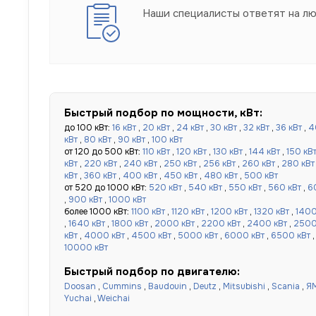
Наши специалисты ответят на л
Быстрый подбор по мощности, кВт:
до 100 кВт:
16 кВт
,
20 кВт
,
24 кВт
,
30 кВт
,
32 кВт
,
36 кВт
,
4
кВт
,
80 кВт
,
90 кВт
,
100 кВт
от 120 до 500 кВт:
110 кВт
,
120 кВт
,
130 кВт
,
144 кВт
,
150 кВ
кВт
,
220 кВт
,
240 кВт
,
250 кВт
,
256 кВт
,
260 кВт
,
280 кВт
кВт
,
360 кВт
,
400 кВт
,
450 кВт
,
480 кВт
,
500 кВт
от 520 до 1000 кВт:
520 кВт
,
540 кВт
,
550 кВт
,
560 кВт
,
6
,
900 кВт
,
1000 кВт
более 1000 кВт:
1100 кВт
,
1120 кВт
,
1200 кВт
,
1320 кВт
,
1400
,
1640 кВт
,
1800 кВт
,
2000 кВт
,
2200 кВт
,
2400 кВт
,
2500
кВт
,
4000 кВт
,
4500 кВт
,
5000 кВт
,
6000 кВт
,
6500 кВт
10000 кВт
Быстрый подбор по двигателю:
Doosan
,
Cummins
,
Baudouin
,
Deutz
,
Mitsubishi
,
Scania
,
Я
Yuchai
,
Weichai