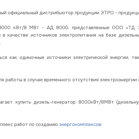
ный официальный дистрибьютор продукции ЭТРО - продукции
00 кВт/8 МВт - АД 8000, представленные ООО «ТД Эл
я в качестве источников электропитания на базе дизель
.
ься как одиночные источники электрической энергии, так
я работы в случае временного отсутствия электроэнергии в
лагает купить дизель-генератор 8000кВт/8МВт (дизельн
мплекс работ по созданию
энергокомплексов
: