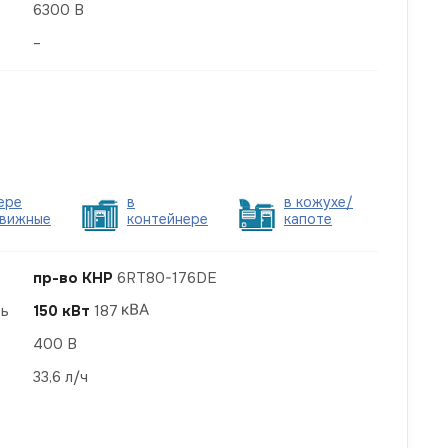
6300 В
–
ере
в
в кожухе/
вижные
контейнере
капоте
пр-во КНР
6RT80-176DE
ть
150 кВт
187
400 В
33,6 л/ч