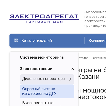
Энергокомпл
генераторы 
электростан
производит
Каталог изделий
Компани
Система мониторинга
ТД Электроагрегат
Каталог изделий
Каталог. Энергоцент
Каталог. Энергоцентры на
Электростанции
8000 кВт/8 МВт в Казани
Дизельные генераторы
Дизель-генераторы мощнос
Опросный лист на
изготовление ДГУ
многоагрегатных энергоком
России
Высоковольтные