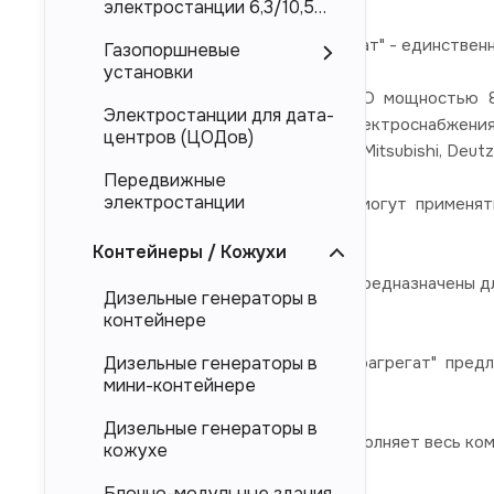
электростанции 6,3/10,5
кВ
ООО "Торговый Дом Электроагрегат" - единствен
Газопоршневые
установки
Дизельные электростанции ЭТРО мощностью 80
Электростанции для дата-
гарантированного (резервного) электроснабжени
центров (ЦОДов)
брендов Cummins, Perkins, Doosan, Mitsubishi, Deutz
Передвижные
электростанции
Дизель-генераторные установки могут применят
(энергоцентров)
Контейнеры / Кожухи
Представленные в каталоге ДЭС предназначены дл
Дизельные генераторы в
магистральных электросетей.
контейнере
Компания "Торговый Дом Электроагрегат" пред
Дизельные генераторы в
мини-контейнере
напрямую от производителя.
Дизельные генераторы в
Компания "ТД Электроагрегат" выполняет весь ко
кожухе
Блочно-модульные здания