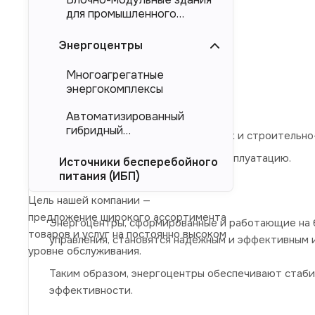
обследование объекта,
для промышленного
проектирование,
тяжеловесного
оборудования (БМЗ)
Энергоцентры
подбор оборудования,
изготовление,
Многоагрегатные
энергокомплексы
испытания,
доставка на объект,
Автоматизированный
гибридный
проведение пусконаладочных и строительно
энергокомплекс (АГЭК)
передача энергомодуля в эксплуатацию.
Источники бесперебойного
питания (ИБП)
Цель нашей компании —
предложение широкого ассортимента
Энергоцентры, сформированные и работающие на 
товаров и услуг на постоянно высоком
управления, становятся надежным и эффективным 
уровне обслуживания.
Таким образом, энергоцентры обеспечивают стаб
эффективности.