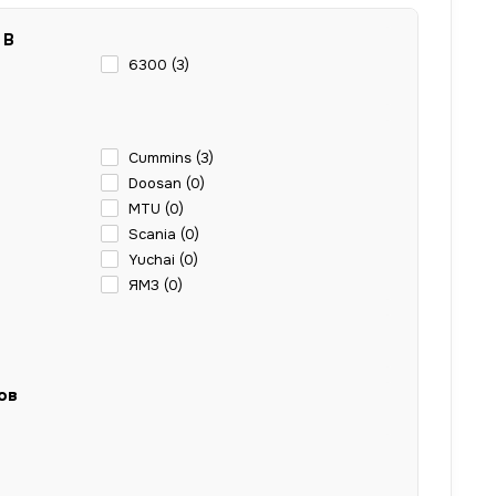
 В
6300 (
3
)
Cummins (
3
)
Doosan (
0
)
MTU (
0
)
Scania (
0
)
Yuchai (
0
)
ЯМЗ (
0
)
ов