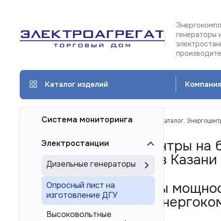
Энергокомпл
генераторы 
электростан
производит
Каталог изделий
Компани
Система мониторинга
ТД Электроагрегат
Каталог изделий
Каталог. Энергоцент
Каталог. Энергоцентры на
Электростанции
2500 кВт/2,5 МВт в Казани
Дизельные генераторы
Дизель-генераторы мощнос
Опросный лист на
изготовление ДГУ
многоагрегатных энергоком
России
Высоковольтные