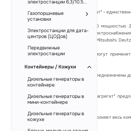
электростанции 6,3/10,5
кВ
ООО "Торговый Дом Электроагрегат" - единствен
Газопоршневые
установки
Дизельные электростанции ЭТРО мощностью 25
Электростанции для дата-
гарантированного (резервного) электроснабжени
центров (ЦОДов)
брендов Cummins, Perkins, Doosan, Mitsubishi, Deutz
Передвижные
электростанции
Дизель-генераторные установки могут применят
(энергоцентров)
Контейнеры / Кожухи
Представленные в каталоге ДЭС предназначены дл
Дизельные генераторы в
магистральных электросетей.
контейнере
Компания "Торговый Дом Электроагрегат" предл
Дизельные генераторы в
мини-контейнере
напрямую от производителя.
Дизельные генераторы в
Компания "ТД Электроагрегат" выполняет весь ко
кожухе
Блочно-модульные здания