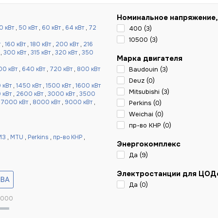
Номинальное напряжение,
0 кВт
,
50 кВт
,
60 кВт
,
64 кВт
,
72
400 (
3
)
10500 (
3
)
т
,
160 кВт
,
180 кВт
,
200 кВт
,
216
,
300 кВт
,
315 кВт
,
320 кВт
,
350
Марка двигателя
00 кВт
,
640 кВт
,
720 кВт
,
800 кВт
Baudouin (
3
)
Deuz (
0
)
 кВт
,
1450 кВт
,
1500 кВт
,
1600 кВт
Mitsubishi (
3
)
 кВт
,
2600 кВт
,
3000 кВт
,
3500
,
7000 кВт
,
8000 кВт
,
9000 кВт
,
Perkins (
0
)
Weichai (
0
)
пр-во КНР (
0
)
МЗ
,
MTU
,
Perkins
,
пр-во КНР
,
Энергокомплекс
Да (
9
)
Электростанции для ЦОД
Да (
0
)
 000