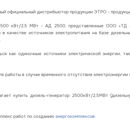
ный официальный дистрибьютор продукции ЭТРО - продукции
00 кВт/2,5 МВт - АД 2500, представленные ООО «ТД Эл
я в качестве источников электропитания на базе дизель
.
ься как одиночные источники электрической энергии, так
я работы в случае временного отсутствия электроэнергии в
агает купить дизель-генератор 2500кВт/2,5МВт (дизель
мплекс работ по созданию
энергокомплексов
: