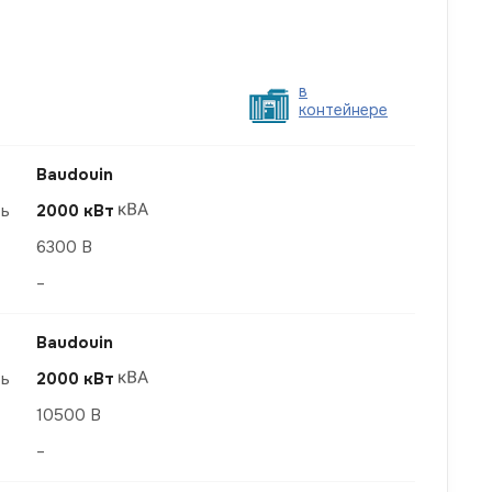
в
контейнере
Baudouin
ть
2000 кВт
6300 В
–
Baudouin
ть
2000 кВт
10500 В
–