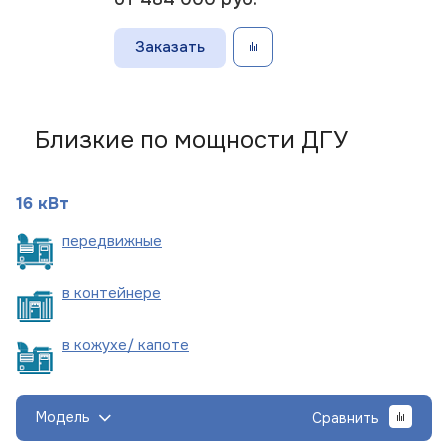
Заказать
Близкие по мощности ДГУ
16 кВт
пере
движные
в
контейнере
в кожухе/
капоте
Модель
Сравнить