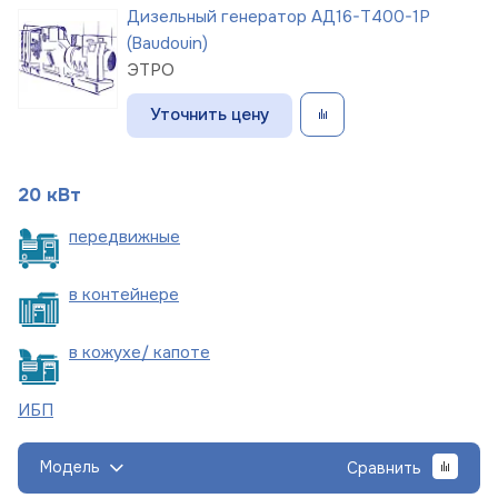
Дизельный генератор АД16-Т400-1Р
(Baudouin)
ЭТРО
Уточнить цену
20 кВт
пере
движные
в
контейнере
в кожухе/
капоте
ИБП
Модель
Сравнить