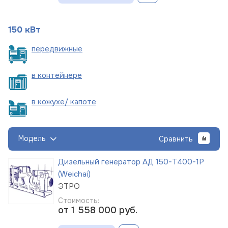
150 кВт
пере
движные
в
контейнере
в кожухе/
капоте
Модель
Сравнить
Дизельный генератор АД 150-Т400-1Р
(Weichai)
ЭТРО
Стоимость:
от 1 558 000
руб.