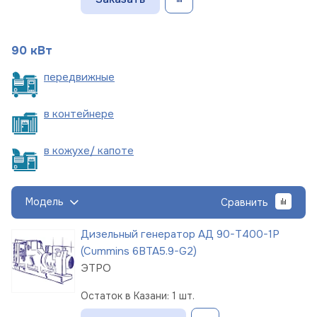
90 кВт
пере
движные
в
контейнере
в кожухе/
капоте
Модель
Сравнить
Дизельный генератор АД 90-Т400-1Р
(Cummins 6BTA5.9-G2)
ЭТРО
Остаток в Казани: 1 шт.