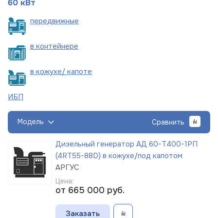
60 кВт
пере
движные
в
контейнере
в кожухе/
капоте
ИБП
Модель
Сравнить
Дизельный генератор АД 60-Т400-1РП
(4RT55-88D) в кожухе/под капотом
АРГУС
Цена:
от 665 000
руб.
Заказать