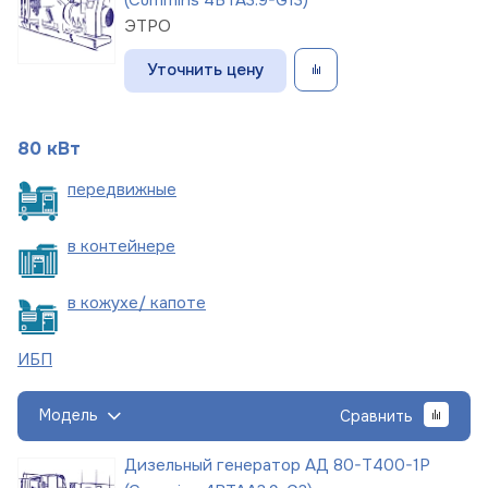
ЭТРО
Уточнить цену
80 кВт
пере
движные
в
контейнере
в кожухе/
капоте
ИБП
Модель
Сравнить
Дизельный генератор АД 80-Т400-1Р