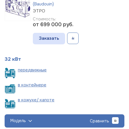
(Baudouin)
ЭТРО
Стоимость:
от 699 000
руб.
Заказать
32 кВт
пере
движные
в
контейнере
в кожухе/
капоте
Модель
Сравнить