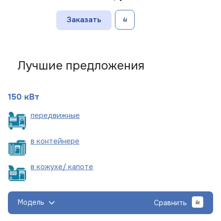
Заказать
Лучшие предложения
150 кВт
пере
движные
в
контейнере
в кожухе/
капоте
Модель
Сравнить