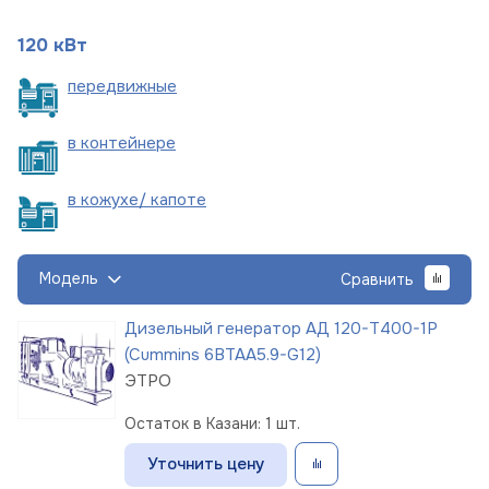
120 кВт
пере
движные
в
контейнере
в кожухе/
капоте
Модель
Сравнить
Дизельный генератор АД 120-Т400-1Р
(Cummins 6BTAA5.9-G12)
ЭТРО
Остаток в Казани: 1 шт.
Уточнить цену