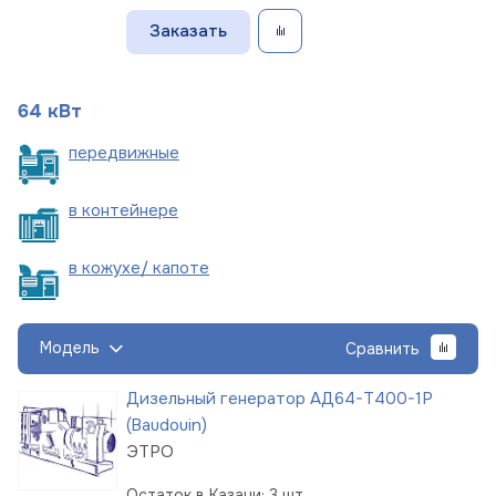
Заказать
64 кВт
пере
движные
в
контейнере
в кожухе/
капоте
Модель
Сравнить
Дизельный генератор АД64-Т400-1Р
(Baudouin)
ЭТРО
Остаток в Казани: 3 шт.