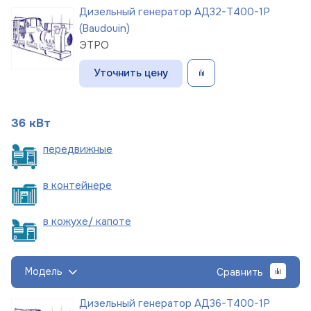
Дизельный генератор АД32-Т400-1Р
(Baudouin)
ЭТРО
Уточнить цену
36 кВт
пере
движные
в
контейнере
в кожухе/
капоте
Модель
Сравнить
Дизельный генератор АД36-Т400-1Р