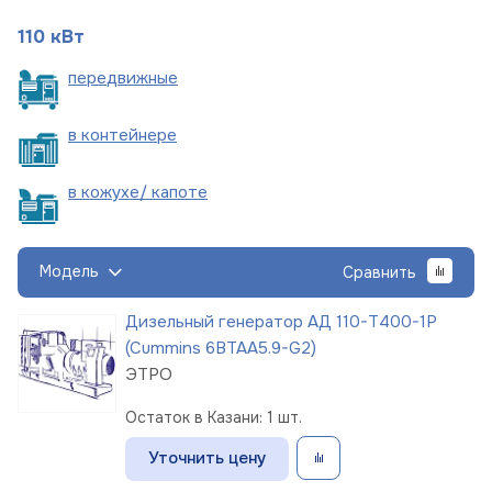
110 кВт
пере
движные
в
контейнере
в кожухе/
капоте
Модель
Сравнить
Дизельный генератор АД 110-Т400-1Р
(Cummins 6BTAA5.9-G2)
ЭТРО
Остаток в Казани: 1 шт.
Уточнить цену