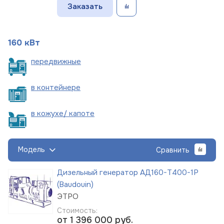
Заказать
160 кВт
пере
движные
в
контейнере
в кожухе/
капоте
Модель
Сравнить
Дизельный генератор АД160-Т400-1Р
(Baudouin)
ЭТРО
Стоимость:
от 1 396 000
руб.