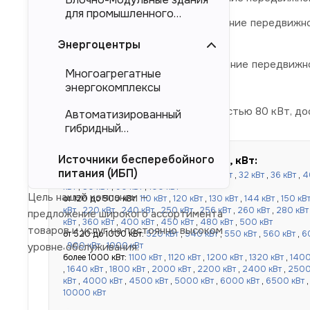
для промышленного
ЭД 80-Т400-1РБК
- наименование передвижно
тяжеловесного
степени.
оборудования (БМЗ)
Энергоцентры
ЭД 80-Т400-2РБК
- наименование передвижн
Многоагрегатные
степени.
энергокомплексы
Дизельные электростанции мощностью 80 кВт, дос
Автоматизированный
гибридный
энергокомплекс (АГЭК)
Источники бесперебойного
Быстрый подбор по мощности, кВт:
питания (ИБП)
до 100 кВт:
16 кВт
,
20 кВт
,
24 кВт
,
30 кВт
,
32 кВт
,
36 кВт
,
4
кВт
,
80 кВт
,
90 кВт
,
100 кВт
Цель нашей компании —
от 120 до 500 кВт:
110 кВт
,
120 кВт
,
130 кВт
,
144 кВт
,
150 кВ
кВт
,
220 кВт
,
240 кВт
,
250 кВт
,
256 кВт
,
260 кВт
,
280 кВт
предложение широкого ассортимента
кВт
,
360 кВт
,
400 кВт
,
450 кВт
,
480 кВт
,
500 кВт
товаров и услуг на постоянно высоком
от 520 до 1000 кВт:
520 кВт
,
540 кВт
,
550 кВт
,
560 кВт
,
6
,
900 кВт
,
1000 кВт
уровне обслуживания.
более 1000 кВт:
1100 кВт
,
1120 кВт
,
1200 кВт
,
1320 кВт
,
1400
,
1640 кВт
,
1800 кВт
,
2000 кВт
,
2200 кВт
,
2400 кВт
,
2500
кВт
,
4000 кВт
,
4500 кВт
,
5000 кВт
,
6000 кВт
,
6500 кВт
10000 кВт