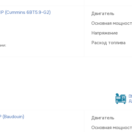
Р (Cummins 6BT5.9-G2)
Двигатель
Основная мощнос
Напряжение
Расход топлива
ани:
п
д
 (Baudouin)
Двигатель
Основная мощнос