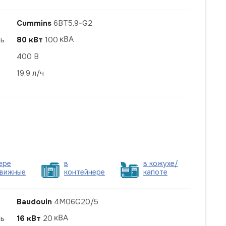
Cummins
6BT5,9-G2
ть
80 кВт
100
400 В
19,9 л/ч
ере
в
в кожухе/
вижные
контейнере
капоте
Baudouin
4M06G20/5
ть
16 кВт
20