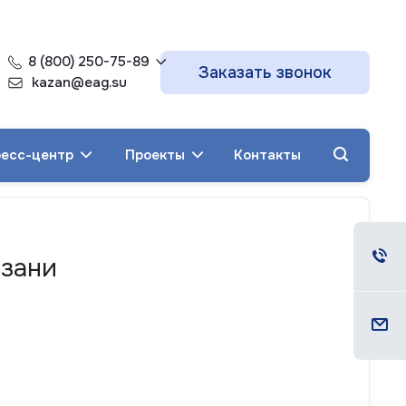
8 (800) 250-75-89
Заказать звонок
kazan@eag.su
есс-центр
Проекты
Контакты
азани