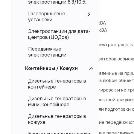
Торговая марка ЭТРО
электростанции 6,3/10,5
кВ
Газопоршневые
Номинальное напряжение 0,4 кВ
установки
Номинальная мощность 80кВт/100кВА
Максимальная мощность 88кВт/110кВА
Электростанции для дата-
центров (ЦОДов)
На прицеп можно устанавливать электроагрегаты,
Передвижные
электростанции
Для передвижных дизельных генераторов возможн
Контейнеры / Кожухи
Дизельные электростанции, установленные на приц
полностью готовы к работе на любом объект
Дизельные генераторы в
контейнере
удобны для частых транспортировок и не тр
Дизельные генераторы в
не требуют согласования проектной докуме
мини-контейнере
не требуют строительства или подготовки с
Дизельные генераторы в
кожухе
ЭД 80-Т400-1РП
- наименование передвижного
ЭД 80-Т400-2РП
- наименование передвижног
Блочно-модульные здания