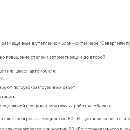
 размещенные в утепленном блок-контейнере "Север" или п
о повышение степени автоматизации до второй.
еп или шасси автомобиля:
е,
ебуют погрузо-разгрузочных работ,
нтации,
пециальной площадки, монтажных работ на объекте.
 электроагрегата мощностью 80 кВт, установленного в кожу
о электроагрегата мощностью 80 кВт, установленного в кож