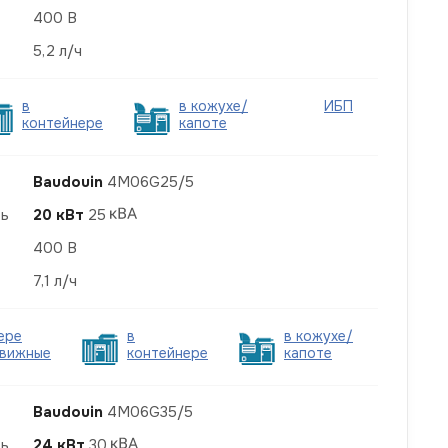
400 В
5,2 л/ч
в
в кожухе/
ИБП
контейнере
капоте
Baudouin
4M06G25/5
ть
20 кВт
25
400 В
7,1 л/ч
ере
в
в кожухе/
вижные
контейнере
капоте
Baudouin
4M06G35/5
ть
24 кВт
30