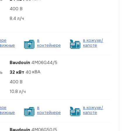
400 В
8,4 л/ч
ере
в
в кожухе/
вижные
контейнере
капоте
Baudouin
4M06G44/5
ть
32 кВт
40
400 В
10,8 л/ч
ере
в
в кожухе/
вижные
контейнере
капоте
Baudouin
4M06G50/5