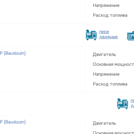
Напряжение
Расход топлива
пере
движные
 (Baudouin)
Двигатель
Основная мощнос
Напряжение
Расход топлива
п
д
 (Baudouin)
Двигатель
Основная мощнос