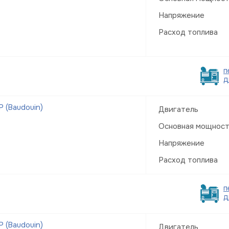
Напряжение
Расход топлива
п
д
 (Baudouin)
Двигатель
Основная мощнос
Напряжение
Расход топлива
п
д
 (Baudouin)
Двигатель