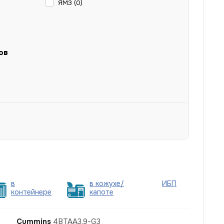
ЯМЗ (
0
)
ов
в
в кожухе/
ИБП
контейнере
капоте
Cummins
4BTAA3.9-G3