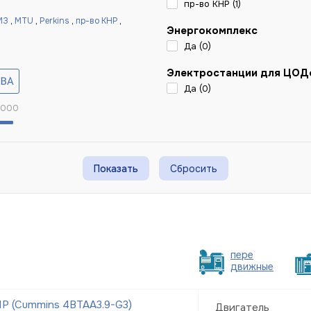
пр-во КНР (
1
)
МЗ
,
MTU
,
Perkins
,
пр-во КНР
,
Энергокомплекс
Да (
0
)
Электростанции для ЦОД
Да (
0
)
 000
Сбросить
пере
движные
Р (Cummins 4BTAA3.9-G3)
Двигатель