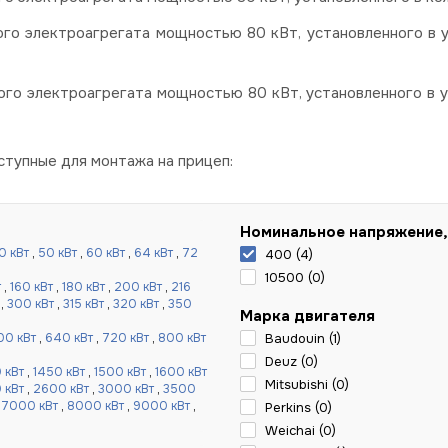
го электроагрегата мощностью 80 кВт, установленного в 
ого электроагрегата мощностью 80 кВт, установленного в 
тупные для монтажа на прицеп:
Номинальное напряжение,
0 кВт
,
50 кВт
,
60 кВт
,
64 кВт
,
72
400 (
4
)
10500 (
0
)
т
,
160 кВт
,
180 кВт
,
200 кВт
,
216
,
300 кВт
,
315 кВт
,
320 кВт
,
350
Марка двигателя
00 кВт
,
640 кВт
,
720 кВт
,
800 кВт
Baudouin (
1
)
Deuz (
0
)
 кВт
,
1450 кВт
,
1500 кВт
,
1600 кВт
Mitsubishi (
0
)
 кВт
,
2600 кВт
,
3000 кВт
,
3500
,
7000 кВт
,
8000 кВт
,
9000 кВт
,
Perkins (
0
)
Weichai (
0
)