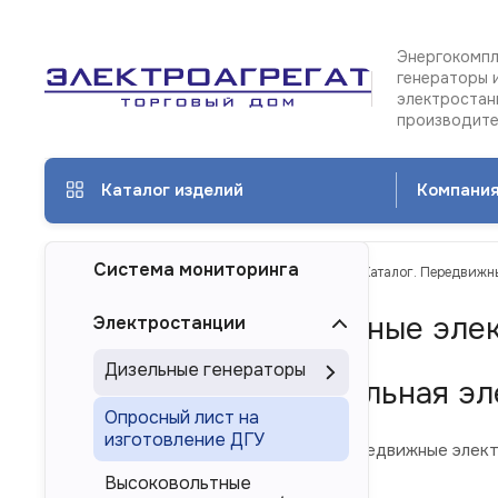
Энергокомпл
генераторы 
электростан
производит
Каталог изделий
Компани
Система мониторинга
ТД Электроагрегат
Каталог изделий
Каталог. Передвижн
Каталог. Передвижные элек
Электростанции
Дизельные генераторы
Передвижная дизельная эл
Опросный лист на
изготовление ДГУ
В каталоге ниже представлены передвижные элект
Высоковольтные