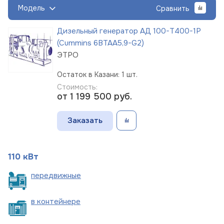
Модель
Сравнить
Дизельный генератор АД 100-Т400-1Р
(Cummins 6BTAA5,9-G2)
ЭТРО
Остаток в Казани: 1 шт.
Стоимость:
от 1 199 500
руб.
Заказать
110 кВт
пере
движные
в
контейнере