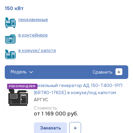
150 кВт
пере
движные
в
контейнере
в кожухе/
капоте
Модель
Сравнить
Дизельный генератор АД 150-Т400-1РП
РЕКОМЕНДУЕМ
(6RT80-176DE) в кожухе/под капотом
АРГУС
Стоимость:
от 1 169 000
руб.
Заказать