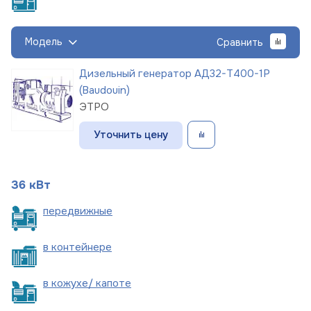
Модель
Сравнить
Дизельный генератор АД32-Т400-1Р
(Baudouin)
ЭТРО
Уточнить цену
36 кВт
пере
движные
в
контейнере
в кожухе/
капоте