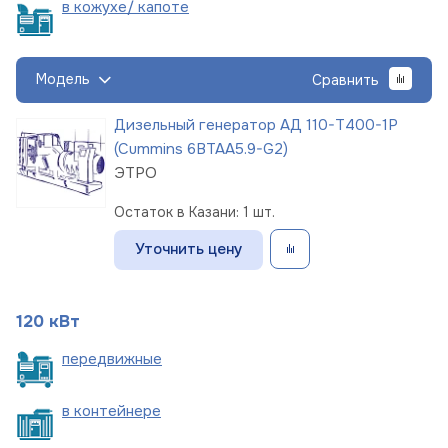
в кожухе/
капоте
Модель
Сравнить
Дизельный генератор АД 110-Т400-1Р
(Cummins 6BTAA5.9-G2)
ЭТРО
Остаток в Казани: 1 шт.
Уточнить цену
120 кВт
пере
движные
в
контейнере