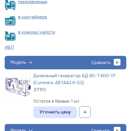
пере
движные
в
контейнере
в кожухе/
капоте
ИБП
Модель
Сравнить
Дизельный генератор АД 80-Т400-1Р
(Cummins 4BTAA3.9-G3)
ЭТРО
Остаток в Казани: 1 шт.
Уточнить цену
Модель
Сравнить