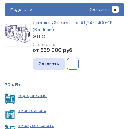
Модель
Сравнить
Дизельный генератор АД24-Т400-1Р
(Baudouin)
ЭТРО
Стоимость:
от 699 000
руб.
Заказать
32 кВт
пере
движные
в
контейнере
в кожухе/
капоте