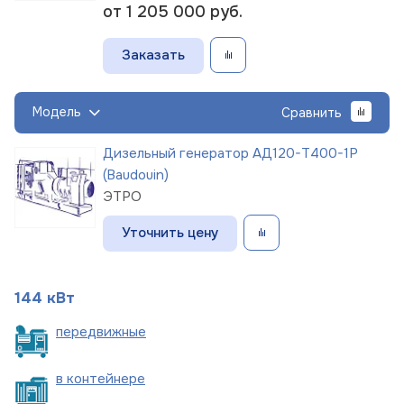
от 1 205 000
руб.
Заказать
Модель
Сравнить
Дизельный генератор АД120-Т400-1Р
(Baudouin)
ЭТРО
Уточнить цену
144 кВт
пере
движные
в
контейнере