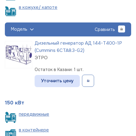
в кожухе/
капоте
Модель
Сравнить
Дизельный генератор АД 144-Т400-1Р
(Cummins 6CTA8.3-G2)
ЭТРО
Остаток в Казани: 1 шт.
Уточнить цену
150 кВт
пере
движные
в
контейнере