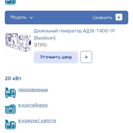
Модель
Сравнить
Дизельный генератор АД16-Т400-1Р
(Baudouin)
ЭТРО
Уточнить цену
20 кВт
пере
движные
в
контейнере
в кожухе/
капоте