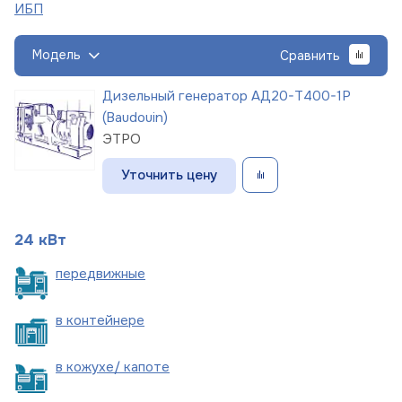
ИБП
Модель
Сравнить
Дизельный генератор АД20-Т400-1Р
(Baudouin)
ЭТРО
Уточнить цену
24 кВт
пере
движные
в
контейнере
в кожухе/
капоте