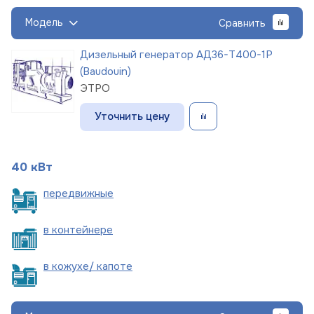
Модель
Сравнить
Дизельный генератор АД36-Т400-1Р
(Baudouin)
ЭТРО
Уточнить цену
40 кВт
пере
движные
в
контейнере
в кожухе/
капоте