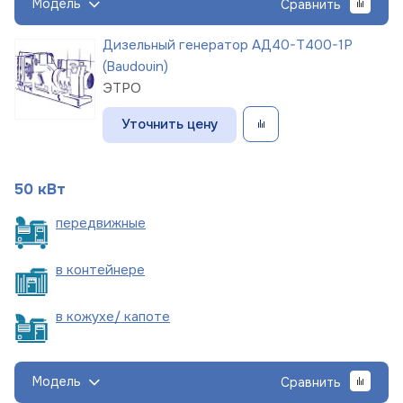
Модель
Сравнить
Дизельный генератор АД40-Т400-1Р
(Baudouin)
ЭТРО
Уточнить цену
50 кВт
пере
движные
в
контейнере
в кожухе/
капоте
Модель
Сравнить