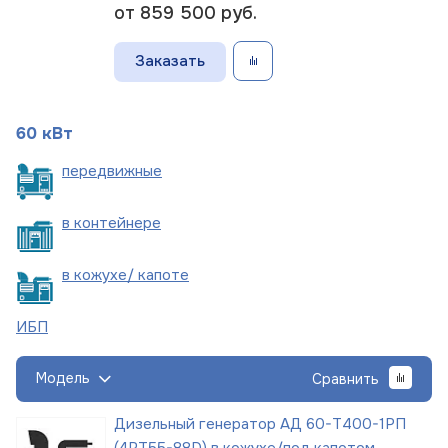
от 859 500
руб.
Заказать
60 кВт
пере
движные
в
контейнере
в кожухе/
капоте
ИБП
Модель
Сравнить
Дизельный генератор АД 60-Т400-1РП
(4RT55-88D) в кожухе/под капотом