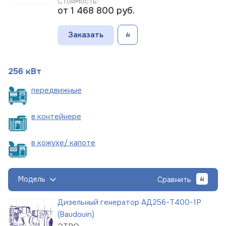
Стоимость:
от 1 468 800
руб.
Заказать
256 кВт
пере
движные
в
контейнере
в кожухе/
капоте
Модель
Сравнить
Дизельный генератор АД256-Т400-1Р
(Baudouin)