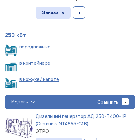
Заказать
250 кВт
пере
движные
в
контейнере
в кожухе/
капоте
Модель
Сравнить
Дизельный генератор АД 250-Т400-1Р
(Cummins NTA855-G1B)
ЭТРО