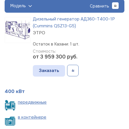
Модель
Сравнить
Дизельный генератор АД360-Т400-1Р
(Cummins QSZ13-G5)
ЭТРО
Остаток в Казани: 1 шт.
Стоимость:
от 3 959 300
руб.
Заказать
400 кВт
пере
движные
в
контейнере