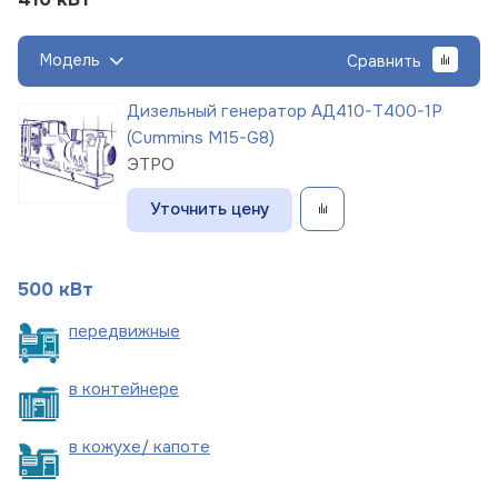
Модель
Сравнить
Дизельный генератор АД410-Т400-1Р
(Cummins M15-G8)
ЭТРО
Уточнить цену
500 кВт
пере
движные
в
контейнере
в кожухе/
капоте