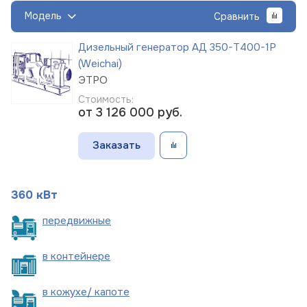
Модель
Сравнить
Дизельный генератор АД 350-Т400-1Р
(Weichai)
ЭТРО
Стоимость:
от 3 126 000
руб.
Заказать
360 кВт
пере
движные
в
контейнере
в кожухе/
капоте