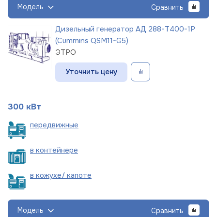
Модель
Сравнить
Дизельный генератор АД 288-Т400-1Р
(Cummins QSM11-G5)
ЭТРО
Уточнить цену
300 кВт
пере
движные
в
контейнере
в кожухе/
капоте
Модель
Сравнить