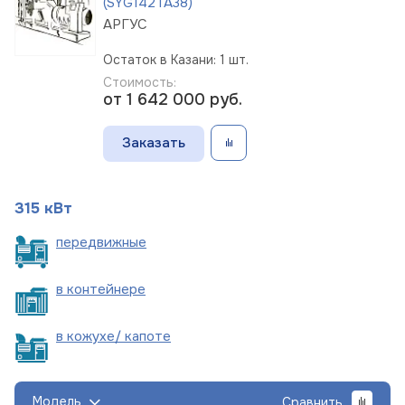
(SYG142TA38)
АРГУС
Остаток в Казани: 1 шт.
Стоимость:
от 1 642 000
руб.
Заказать
315 кВт
пере
движные
в
контейнере
в кожухе/
капоте
Модель
Сравнить