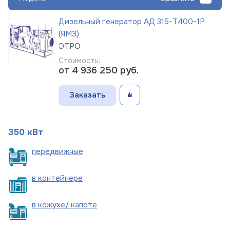
Дизельный генератор АД 315-Т400-1Р
(ЯМЗ)
ЭТРО
Стоимость:
от 4 936 250
руб.
Заказать
350 кВт
пере
движные
в
контейнере
в кожухе/
капоте