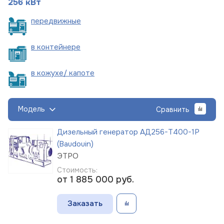
256 кВт
пере
движные
в
контейнере
в кожухе/
капоте
Модель
Сравнить
Дизельный генератор АД256-Т400-1Р
(Baudouin)
ЭТРО
Стоимость:
от 1 885 000
руб.
Заказать