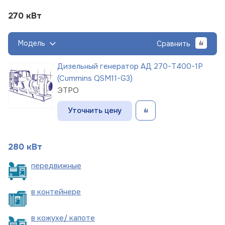
270 кВт
Модель
Сравнить
Дизельный генератор АД 270-Т400-1Р
(Cummins QSM11-G3)
ЭТРО
Уточнить цену
280 кВт
пере
движные
в
контейнере
в кожухе/
капоте