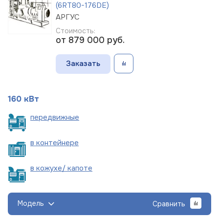
(6RT80-176DE)
АРГУС
Стоимость:
от 879 000
руб.
Заказать
160 кВт
пере
движные
в
контейнере
в кожухе/
капоте
Модель
Сравнить